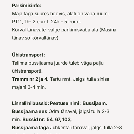
Parkimisinfo:
Maja taga suures hoovis, alati on vaba ruumi.
PT11, 1h- 2 eurot. 24h – 5 eurot.
Kõrval tänavatel valge parkimisvaba ala (Masina
tänav.so kõrvaltänav)
Ühistransport:
Talinna bussijaama juurde tuleb väga palju
ühistransporti.
Tramm nr 2 ja 4.
Tartu mnt. Jalgsi tulla sinise
majani 3-4 min.
Linnaliini bussid: Peatuse nimi : Bussijaam.
Bussijaama ees
Odra tänaval, jalgsi tulla 2-3
min.
Bussid nr:
54, 67, 103,
Bussijaama taga
Juhkentali tänaval, jalgsi tulla 2-3