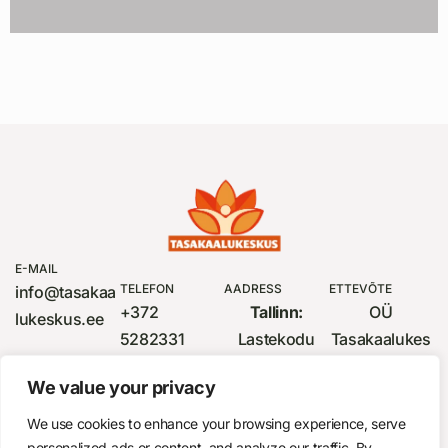
E-MAIL
TELEFON
AADRESS
ETTEVÕTE
info@tasakaa
+372
Tallinn:
OÜ
lukeskus.ee
5282331
Lastekodu
Tasakaalukes
(Monika
48, 4 korrus
kus
We value your privacy
Palm)
Tartu:
Struwe
EE312200221
+372
4, II korrus
058137995
We use cookies to enhance your browsing experience, serve
5036246
Rakvere:
Rg-kood
personalized ads or content, and analyze our traffic. By