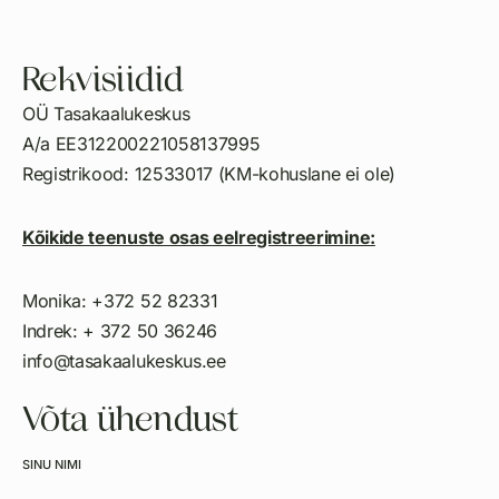
Rekvisiidid
OÜ Tasakaalukeskus
A/a EE312200221058137995
Registrikood: 12533017 (KM-kohuslane ei ole)
Kõikide teenuste osas eelregistreerimine:
Monika: +372 52 82331
Indrek: + 372 50 36246
info@tasakaalukeskus.ee
Võta ühendust
SINU NIMI