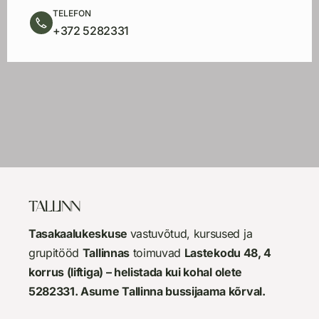
TELEFON
+372 5282331
TALLINN
Tasakaalukesk
use
vastuvõtud, kursused ja
grupitööd
Tallinnas
toimuvad
Lastekodu 48, 4
korrus (liftiga) – helistada kui kohal olete
5282331.
Asume Tallinna bussijaama kõrval.