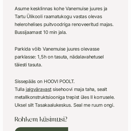
Asume kesklinnas kohe Vanemuise juures ja
Tartu Ülikooli raamatukogu vastas olevas
helerohelises puitvoodriga renoveeritud majas.
Bussijaamast 10 min jala.
Parkida võib Vanemuise juures olevasse
parklasse: 1,5h on tasuta, nädalavahetusel
täiesti tasuta.
Sissepääs on HOOVI POOLT.
Tulla
jalgväravast
sisehoovi maja taha, sealt
metallkonstruktsiooniga trepist üles II korrusele.
Uksel silt Tasakaalukeskus. Seal me ruum ongi.
Rohkem küsimusi?