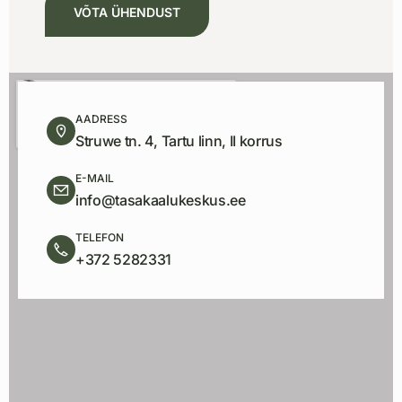
VÕTA ÜHENDUST
AADRESS
Struwe tn. 4, Tartu linn, II korrus
E-MAIL
info@tasakaalukeskus.ee
TELEFON
+372 5282331